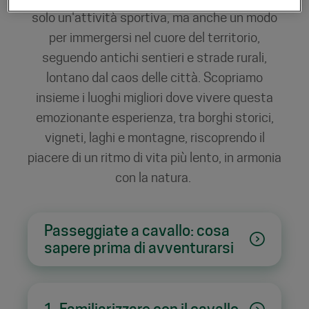
solo un'attività sportiva, ma anche un modo
per immergersi nel cuore del territorio,
seguendo antichi sentieri e strade rurali,
lontano dal caos delle città. Scopriamo
insieme i luoghi migliori dove vivere questa
emozionante esperienza, tra borghi storici,
vigneti, laghi e montagne, riscoprendo il
piacere di un ritmo di vita più lento, in armonia
con la natura.
Passeggiate a cavallo: cosa
sapere prima di avventurarsi
1. Familiarizzare con il cavallo