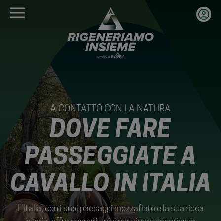
Salta
al
contenuto
principale
A CONTATTO CON LA NATURA
DOVE FARE
PASSEGGIATE A
CAVALLO IN ITALIA
L'Italia, con i suoi paesaggi mozzafiato e la sua ricca