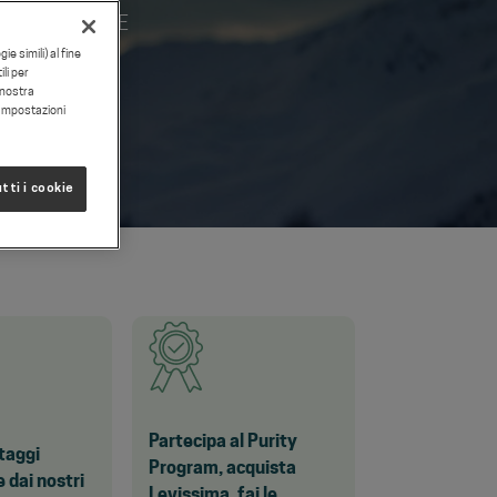
 DEDICATE A TE
e simili) al fine
li per
a nostra
"Impostazioni
tti i cookie
Partecipa al Purity
ntaggi
Program, acquista
e dai nostri
Levissima, fai le