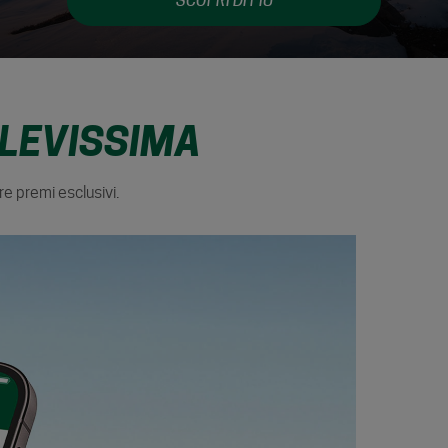
SCOPRI DI PIÙ
Italiano e VAIA.
 LEVISSIMA
re premi esclusivi.