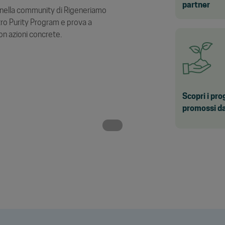
partner
a nella community di Rigeneriamo
stro Purity Program e prova a
on azioni concrete.
Scopri i pro
promossi d