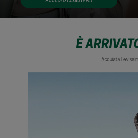
ACCEDI O REGISTRATI
vincere fantastici premi.
È ARRIVAT
Acquista Levissima