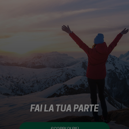
FAI LA TUA PARTE
Aiuta a salvaguardare le foreste e la
biodiversità con Levissima, il Fondo Forestale