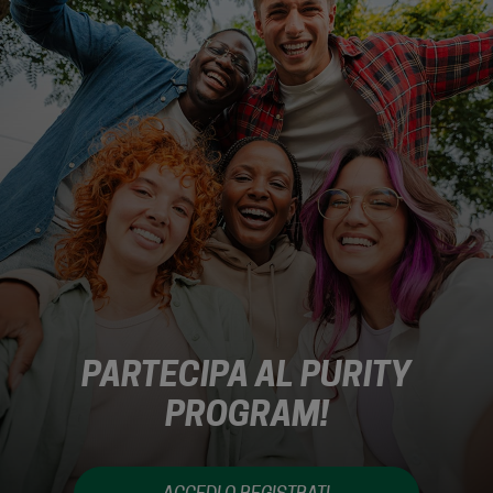
PARTECIPA AL PURITY
PROGRAM!
Entra a far parte del programma fedeltà, carica
il tuo scontrino e fai le missioni di AWorld per