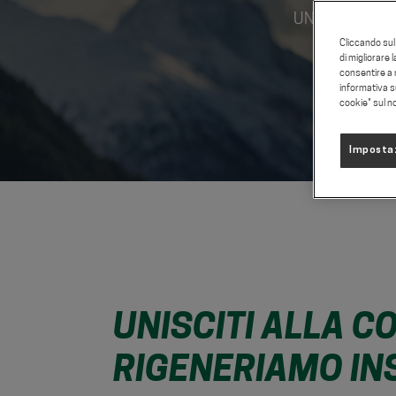
UNISCITI ALLA
Cliccando sul 
di migliorare 
consentire a n
informativa s
cookie" sul n
Impostaz
UNISCITI ALLA 
RIGENERIAMO IN