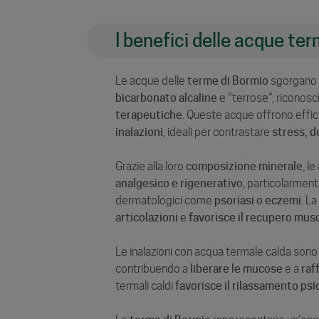
I benefici delle acque ter
Le acque delle
terme di Bormio
sgorgano n
bicarbonato alcaline
e “terrose”, riconosci
terapeutiche
. Queste acque offrono efficac
inalazioni
, ideali per contrastare
stress, d
Grazie alla loro
composizione minerale
, l
analgesico e rigenerativo
, particolarment
dermatologici come
psoriasi o eczemi
. L
articolazioni
e
favorisce il recupero mus
Le inalazioni con acqua termale calda sono ut
contribuendo a
liberare le mucose
e a
raf
termali caldi
favorisce il rilassamento psi