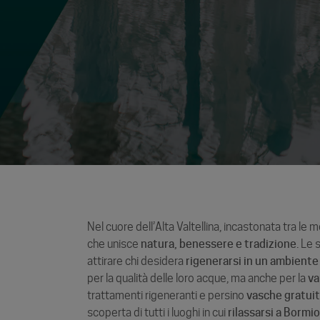
Nel cuore dell’Alta Valtellina, incastonata tra le
che unisce
natura, benessere e tradizione
. Le
attirare chi desidera
rigenerarsi in un ambient
per la qualità delle loro acque, ma anche per la
va
trattamenti rigeneranti e persino
vasche gratuit
scoperta di tutti i luoghi in cui
rilassarsi a Bormi