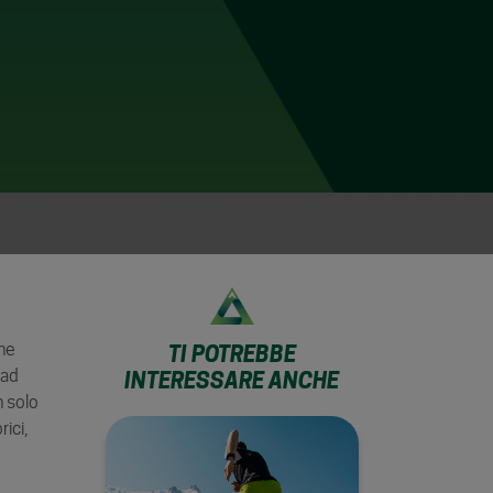
ne
TI POTREBBE
 ad
INTERESSARE ANCHE
 solo
ici,