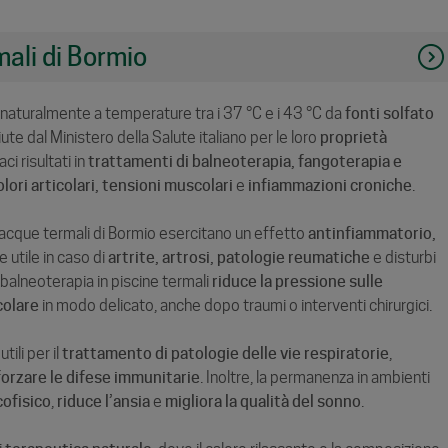
mali di Bormio
aturalmente a temperature tra i 37 °C e i 43 °C da
fonti solfato
ute dal Ministero della Salute italiano per le loro
proprietà
i risultati in
trattamenti di balneoterapia, fangoterapia e
olori articolari, tensioni muscolari
e
infiammazioni croniche
.
e acque termali di Bormio esercitano un effetto
antinfiammatorio,
e utile in caso di
artrite, artrosi, patologie reumatiche
e disturbi
a balneoterapia in piscine termali
riduce la pressione sulle
colare
in modo delicato, anche dopo traumi o interventi chirurgici.
ili per il
trattamento di patologie delle vie respiratorie
,
forzare le difese immunitarie
. Inoltre, la permanenza in ambienti
cofisico
,
riduce l’ansia
e
migliora la qualità del sonno
.