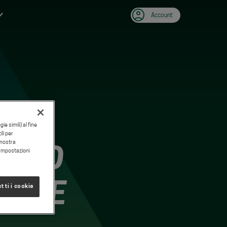
Account
e simili) al fine
li per
a nostra
UTTO
"Impostazioni
APERE
tti i cookie