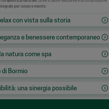
i
terapeutica naturale
, dove il calore rilassante e la composizione
ntegrale per corpo e mente
.
relax con vista sulla storia
 eleganza e benessere contemporaneo
 la natura come spa
 di Bormio
ilità: una sinergia possibile