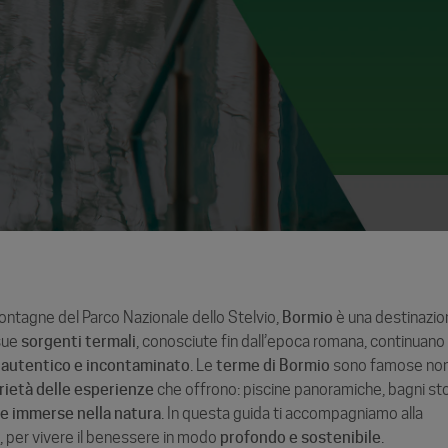
 montagne del Parco Nazionale dello Stelvio,
Bormio
è una destinazio
 sue
sorgenti termali
, conosciute fin dall’epoca romana, continuano
e autentico e incontaminato
. Le
terme di Bormio
sono famose non
rietà delle esperienze
che offrono: piscine panoramiche, bagni stor
e immerse nella natura
. In questa guida ti accompagniamo alla
o
, per vivere il benessere in modo
profondo e sostenibile
.