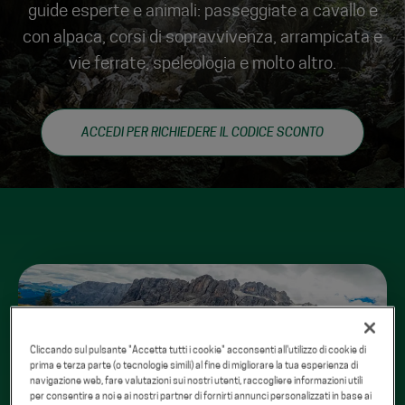
guide esperte e animali: passeggiate a cavallo e
con alpaca, corsi di sopravvivenza, arrampicata e
vie ferrate, speleologia e molto altro.
ACCEDI PER RICHIEDERE IL CODICE SCONTO
Cliccando sul pulsante "Accetta tutti i cookie" acconsenti all'utilizzo di cookie di
prima e terza parte (o tecnologie simili) al fine di migliorare la tua esperienza di
navigazione web, fare valutazioni sui nostri utenti, raccogliere informazioni utili
per consentire a noi e ai nostri partner di fornirti annunci personalizzati in base ai