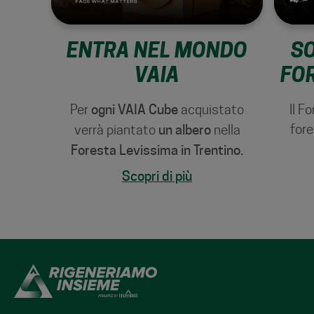
ENTRA NEL MONDO
SO
VAIA
FOR
Per
ogni VAIA Cube
acquistato
Il F
fore
verrà piantato
un albero
nella
Foresta Levissima in Trentino.
Scopri di più