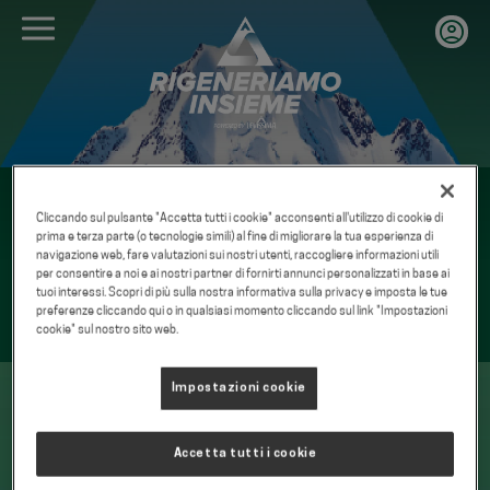
Salta
al
contenuto
principale
Cliccando sul pulsante "Accetta tutti i cookie" acconsenti all'utilizzo di cookie di
prima e terza parte (o tecnologie simili) al fine di migliorare la tua esperienza di
navigazione web, fare valutazioni sui nostri utenti, raccogliere informazioni utili
per consentire a noi e ai nostri partner di fornirti annunci personalizzati in base ai
tuoi interessi. Scopri di più sulla nostra informativa sulla privacy e imposta le tue
preferenze cliccando qui o in qualsiasi momento cliccando sul link "Impostazioni
cookie" sul nostro sito web.
Maggiori informazioni
Impostazioni cookie
Accetta tutti i cookie